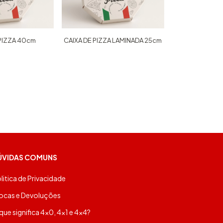
 PIZZA 40cm
CAIXA DE PIZZA LAMINADA 25cm
ÚVIDAS COMUNS
litica de Privacidade
ocas e Devoluções
que significa 4x0, 4x1 e 4x4?