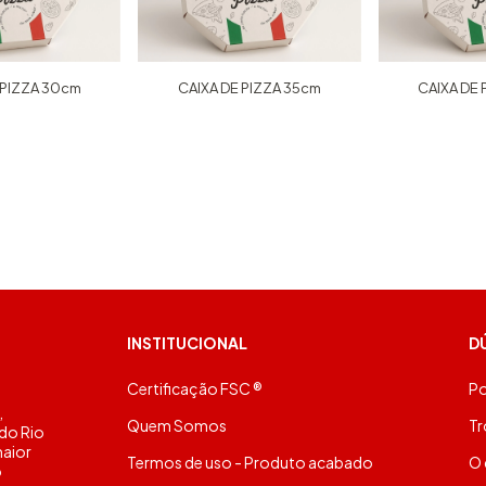
 PIZZA 30cm
CAIXA DE PIZZA 35cm
CAIXA DE
INSTITUCIONAL
D
Certificação FSC ®
Po
,
Quem Somos
Tr
 do Rio
maior
Termos de uso - Produto acabado
O 
o