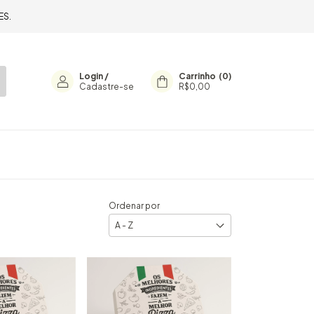
ES.
Login
/
Carrinho
(
0
)
Cadastre-se
R$0,00
Ordenar por