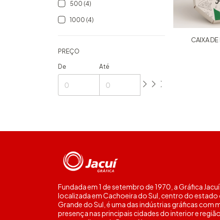
500 (4)
1000 (4)
CAIXA DE
PREÇO
De
Até
Fundada em 1 de setembro de 1970, a Gráfica Jacuí
localizada em Cachoeira do Sul, centro do estado
Grande do Sul, é uma das indústrias gráficas com 
presença nas principais cidades do interior e regiã